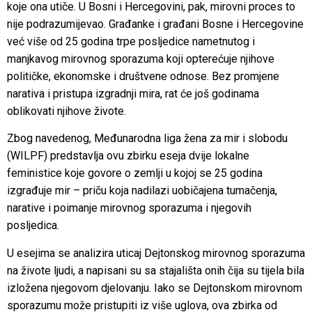
koje ona utiče. U Bosni i Hercegovini, pak, mirovni proces to
nije podrazumijevao. Građanke i građani Bosne i Hercegovine
već više od 25 godina trpe posljedice nametnutog i
manjkavog mirovnog sporazuma koji opterećuje njihove
političke, ekonomske i društvene odnose. Bez promjene
narativa i pristupa izgradnji mira, rat će još godinama
oblikovati njihove živote.
Zbog navedenog, Međunarodna liga žena za mir i slobodu
(WILPF) predstavlja ovu zbirku eseja dvije lokalne
feministice koje govore o zemlji u kojoj se 25 godina
izgrađuje mir – priču koja nadilazi uobičajena tumačenja,
narative i poimanje mirovnog sporazuma i njegovih
posljedica.
U esejima se analizira uticaj Dejtonskog mirovnog sporazuma
na živote ljudi, a napisani su sa stajališta onih čija su tijela bila
izložena njegovom djelovanju. Iako se Dejtonskom mirovnom
sporazumu može pristupiti iz više uglova, ova zbirka od