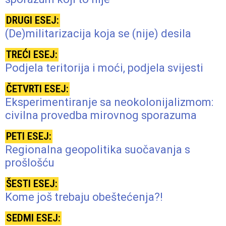
kapitalističkoj političkoj ekonomiji i koordinira aktivnosti
DRUGI ESEJ:
WILPF-a u BiH.
(De)militarizacija koja se (nije) desila
TREĆI ESEJ:
Podjela teritorija i moći, podjela svijesti
ČETVRTI ESEJ:
Eksperimentiranje sa neokolonijalizmom:
civilna provedba mirovnog sporazuma
PETI ESEJ:
Regionalna geopolitika suočavanja s
prošlošću
ŠESTI ESEJ:
Kome još trebaju obeštećenja?!
SEDMI ESEJ: