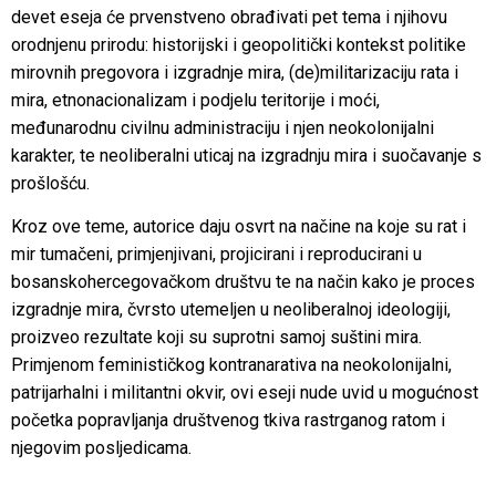
devet eseja će prvenstveno obrađivati pet tema i njihovu
orodnjenu prirodu: historijski i geopolitički kontekst politike
mirovnih pregovora i izgradnje mira, (de)militarizaciju rata i
mira, etnonacionalizam i podjelu teritorije i moći,
međunarodnu civilnu administraciju i njen neokolonijalni
karakter, te neoliberalni uticaj na izgradnju mira i suočavanje s
prošlošću.
Kroz ove teme, autorice daju osvrt na načine na koje su rat i
mir tumačeni, primjenjivani, projicirani i reproducirani u
bosanskohercegovačkom društvu te na način kako je proces
izgradnje mira, čvrsto utemeljen u neoliberalnoj ideologiji,
proizveo rezultate koji su suprotni samoj suštini mira.
Primjenom feminističkog kontranarativa na neokolonijalni,
patrijarhalni i militantni okvir, ovi eseji nude uvid u mogućnost
početka popravljanja društvenog tkiva rastrganog ratom i
njegovim posljedicama.